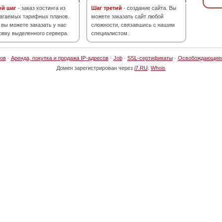
ой шаг
- заказ хостинга из
Шаг третий
- создание сайта. Вы
агаемых тарифных планов.
можете заказать сайт любой
 вы можете заказать у нас
сложности, связавшись с нашим
овку выделенного сервера.
специалистом.
ов
·
Аренда, покупка и продажа IP-адресов
·
Job
·
SSL-сертификаты
·
Освобождающие
Домен зарегистрирован через
i7.RU
.
Whois