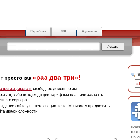
IT-работа
SSL
Аукцион
W
«раз-два-три»!
т просто как
зарегистрировать
свободное доменное имя.
остинг, выбрав подходящий тарифный план или заказать
енного сервера.
оздание сайта у нашего специалиста. Мы можем предложить
йта любой сложности.
пода
регис
шанс