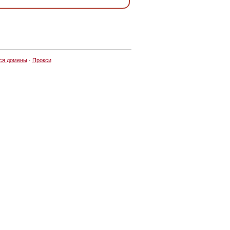
ся домены
·
Прокси